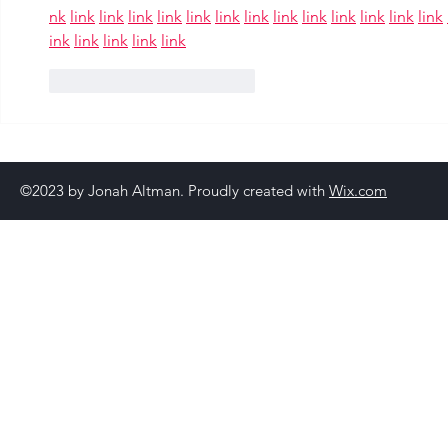
nk
link
link
link
link
link
link
link
link
link
link
link
link
link
ink
link
link
link
link
Gefällt mir
Antworten
©2023 by Jonah Altman. Proudly created with
Wix.com