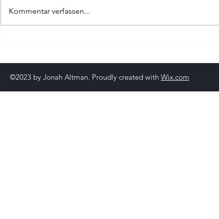
Kommentar verfassen...
Attraktive Schulhöfe
SEO-Tools
Umsatzst
©2023 by Jonah Altman. Proudly created with
Wix.com